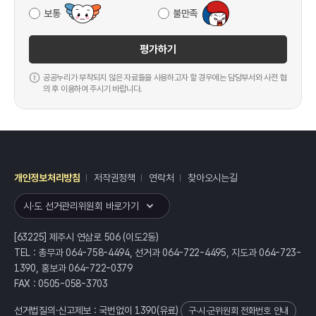
보통
불만족
평가하기
공공누리가 부착되지 않은 자료들을 사용하고자 할 경우에는 담당부서와 사전 협
의 후 이용하여 주시기 바랍니다.
개인정보처리방침
저작권정책
연락처
찾아오시는길
레이어
열기
시·도 선거관리위원회 바로가기
[63225] 제주시 연삼로 506 (이도2동)
TEL : 총무과 064-758-4494, 선거과 064-722-4495, 지도과 064-723-
1390, 홍보과 064-722-0379
FAX : 0505-058-3703
선거법질의·신고제보 : 국번없이
1390
(유료)
구·시·군위원회 전화번호 안내