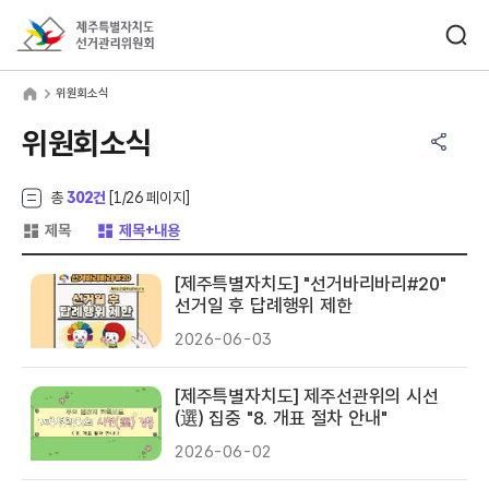
바로가기 메뉴
검색창 열기
제주특별자치도선거관리위원회
원회소식
home
위원회소식
공유하기 메뉴
열기
위원회소식
총
302건
[
1
/26 페이지]
게시글 목록 형태 -
게시글 목록 형태 -
제목
제목+내용
[제주특별자치도] "선거바리바리#20"
선거일 후 답례행위 제한
2026-06-03
[제주특별자치도] 제주선관위의 시선
(選) 집중 "8. 개표 절차 안내"
2026-06-02