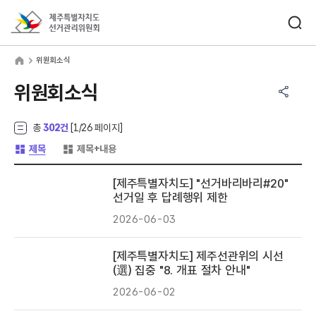
바로가기 메뉴
검색창 열기
제주특별자치도선거관리위원회
원회소식
home
위원회소식
공유하기 메뉴
열기
위원회소식
총
302건
[
1
/26 페이지]
게시글 목록 형태 -
게시글 목록 형태 -
제목
제목+내용
[제주특별자치도] "선거바리바리#20"
선거일 후 답례행위 제한
2026-06-03
[제주특별자치도] 제주선관위의 시선
(選) 집중 "8. 개표 절차 안내"
2026-06-02