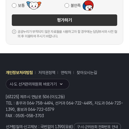
보통
불만족
평가하기
공공누리가 부착되지 않은 자료들을 사용하고자 할 경우에는 담당부서와 사전 협
의 후 이용하여 주시기 바랍니다.
개인정보처리방침
저작권정책
연락처
찾아오시는길
레이어
열기
시·도 선거관리위원회 바로가기
[63225] 제주시 연삼로 506 (이도2동)
TEL : 총무과 064-758-4494, 선거과 064-722-4495, 지도과 064-723-
1390, 홍보과 064-722-0379
FAX : 0505-058-3703
선거법질의·신고제보 : 국번없이
1390
(유료)
구·시·군위원회 전화번호 안내