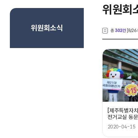
위원회
위원회소식
총
302건
[
8
/26
[제주특별자치도]
전거교실 동문
페인
2020-04-15