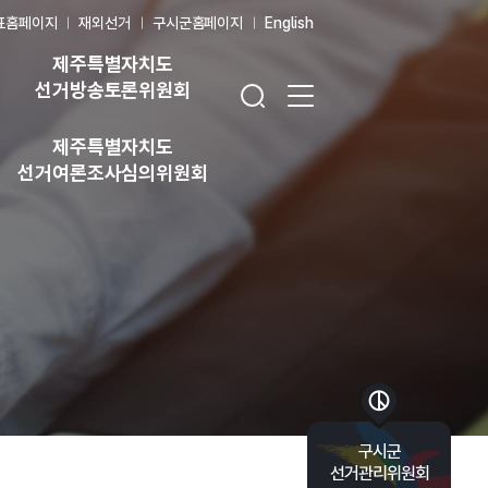
표홈페이지
재외선거
구시군홈페이지
English
제주특별자치도
검색창 열기
전체 메뉴 열기
선거방송토론위원회
제주특별자치도
선거여론조사심의위원회
바로가기 목록 열기
구시군
선거관리위원회