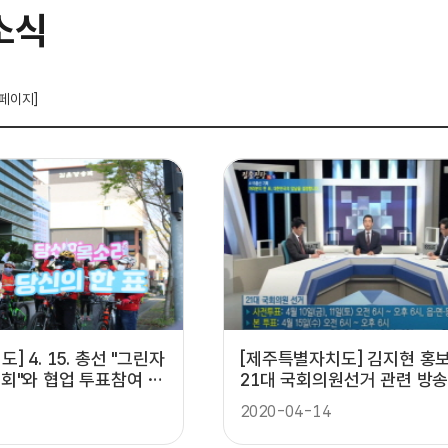
소식
 페이지]
 4. 15. 총선 "그린자
[제주특별자치도] 김지현 홍
회"와 협업 투표참여 캠
21대 국회의원선거 관련 방송
2020-04-14