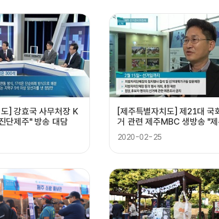
도] 강효국 사무처장 K
[제주특별자치도] 제21대 
중진단제주" 방송 대담
거 관련 제주MBC 생방송 "
다" 기획홍보
2020-02-25