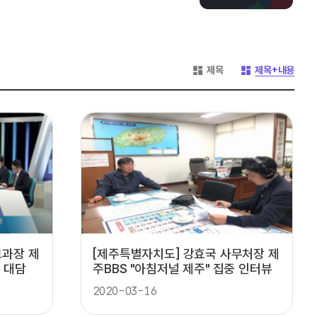
게시글 목록 형태 -
게시글 목록 형태 -
제목
제목+내용
보과장 제
[제주특별자치도] 강효국 사무처장 제
 대담
주BBS "아침저널 제주" 집중 인터뷰
2020-03-16