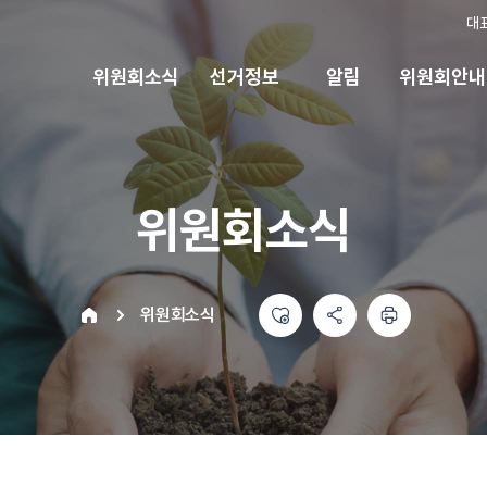
대
위원회소식
선거정보
알림
위원회안내
위원회소식
좋아요
공유하기 메뉴
열기
인쇄하기
home
위원회소식