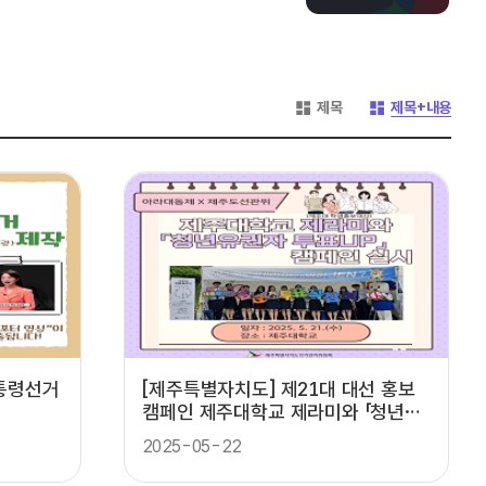
게시글 목록 형태 -
게시글 목록 형태 -
제목
제목+내용
대통령선거
[제주특별자치도] 제21대 대선 홍보
캠페인 제주대학교 제라미와 「청년유
권자 투표UP」캠페인 실시
2025-05-22