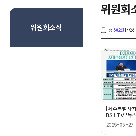
위원회
위원회소식
총
302건
[
4
/26
[제주특별자치
BS1 TV '
특별대담
2025-05-27