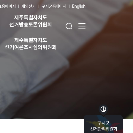
표홈페이지
재외선거
구시군홈페이지
English
제주특별자치도
검색창 열기
전체 메뉴 열기
선거방송토론위원회
제주특별자치도
선거여론조사심의위원회
바로가기 목록 열기
구시군
선거관리위원회