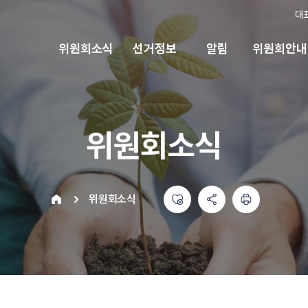
대
위원회소식
선거정보
알림
위원회안내
위원회소식
좋아요
공유하기 메뉴
열기
인쇄하기
home
위원회소식