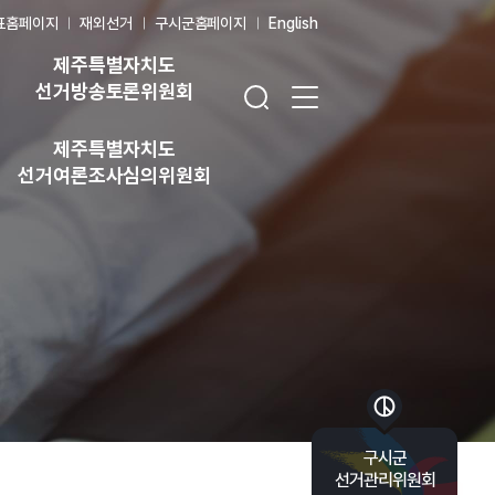
표홈페이지
재외선거
구시군홈페이지
English
제주특별자치도
검색창 열기
전체 메뉴 열기
선거방송토론위원회
제주특별자치도
선거여론조사심의위원회
바로가기 목록 열기
구시군
선거관리위원회