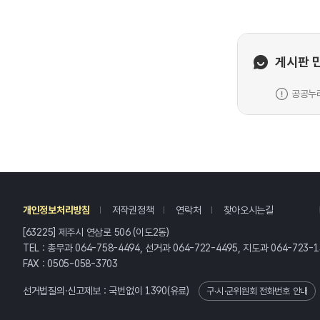
게시판 
공공누리
레
개인정보처리방침
저작권정책
연락처
찾아오시는길
[63225] 제주시 연삼로 506 (이도2동)
TEL : 총무과 064-758-4494, 선거과 064-722-4495, 지도과 064-723-1
FAX : 0505-058-3703
선거법질의·신고제보 : 국번없이
1390
(유료)
구·시·군위원회 전화번호 안내