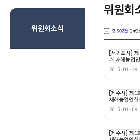
위원회
위원회소식
총
302건
[
24
/2
[서귀포시] 
거 새해농업인
동(두번째 이
2015-01-19
[제주시] 제
새해농업인실
홍보할동(3)
2015-01-09
[제주시] 제
새해농업인실