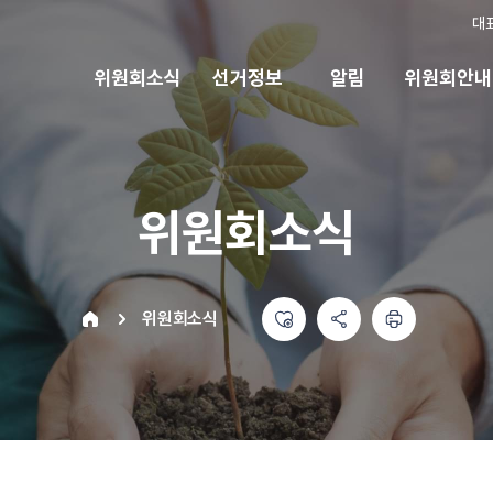
대
위원회소식
선거정보
알림
위원회안내
위원회소식
좋아요
공유하기 메뉴
열기
인쇄하기
home
위원회소식