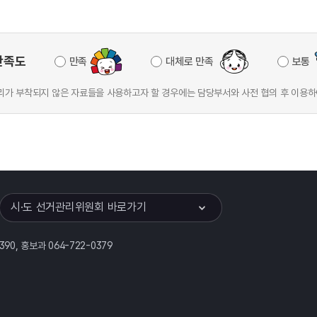
만족도
만족
대체로 만족
보통
가 부착되지 않은 자료들을 사용하고자 할 경우에는 담당부서와 사전 협의 후 이용하
이어
열기
시·도 선거관리위원회 바로가기
390, 홍보과 064-722-0379