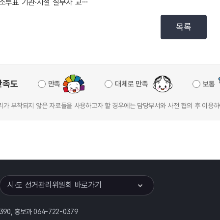
거소투표 기관·시설 실무자 교육 실시
목록
만족도
만족
대체로 만족
보통
가 부착되지 않은 자료들을 사용하고자 할 경우에는 담당부서와 사전 협의 후 이용하
이어
열기
시·도 선거관리위원회 바로가기
390, 홍보과 064-722-0379