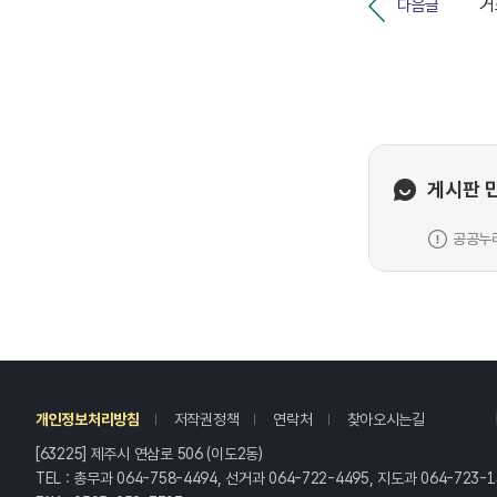
다음글
게시판 
공공누리
레
개인정보처리방침
저작권정책
연락처
찾아오시는길
[63225] 제주시 연삼로 506 (이도2동)
TEL : 총무과 064-758-4494, 선거과 064-722-4495, 지도과 064-723-1