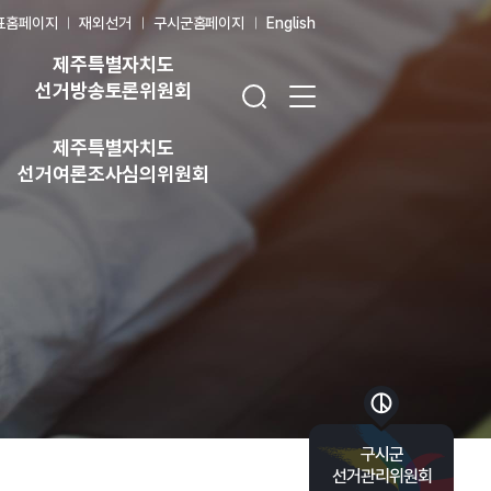
표홈페이지
재외선거
구시군홈페이지
English
제주특별자치도
검색창 열기
전체 메뉴 열기
선거방송토론위원회
제주특별자치도
선거여론조사심의위원회
바로가기 목록 열기
구시군
선거관리위원회