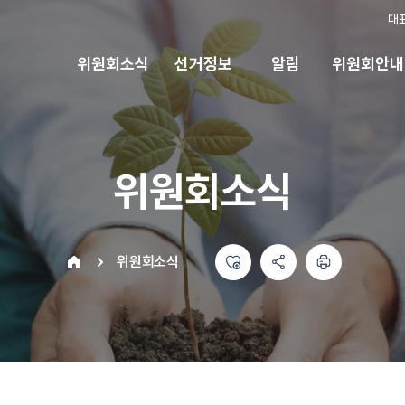
대
위원회소식
선거정보
알림
위원회안내
위원회소식
좋아요
공유하기 메뉴
열기
인쇄하기
home
위원회소식