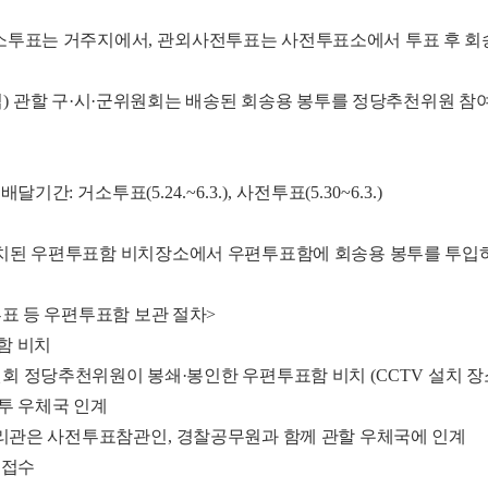
소투표는 거주지에서
,
관외사전투표는 사전투표소에서 투표 후 회송
입
)
관할 구
·시
·
군위원회는 배송된 회송용 봉투를 정당추천위원 참여
 배달기간
:
거소투표
(5.24.~6.3.),
사전투표
(5.30~6.3.)
치된 우편투표함 비치장소에서 우편투표함에 회송용 봉투를 투입
표 등 우편투표함 보관 절차
>
함 비치
회 정당추천위원이 봉쇄
·
봉인한 우편투표함 비치
(CCTV
설치 장
투 우체국 인계
리관은 사전투표참관인
,
경찰공무원과 함께 관할 우체국에 인계
 접수