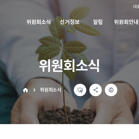
대
위원회소식
선거정보
알림
위원회안내
위원회소식
좋아요
공유하기 메뉴
열기
인쇄하기
home
위원회소식