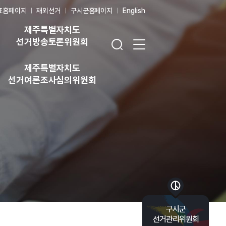
표홈페이지
재외선거
구시군홈페이지
English
제주특별자치도
검색창 열기
전체 메뉴 열기
선거방송토론위원회
제주특별자치도
선거여론조사심의위원회
바로가기 목록 열기
구시군
선거관리위원회