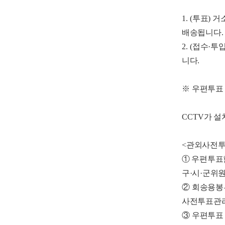
1. (
투표
)
거
배송됩니다
.
2. (
접수
·
투
니다
.
※
우편투표
CCTV
가 설
<
관외사전투
① 우편투표
구
·
시
·
군위원
②
회송용봉
사전투표관
③
우편투표