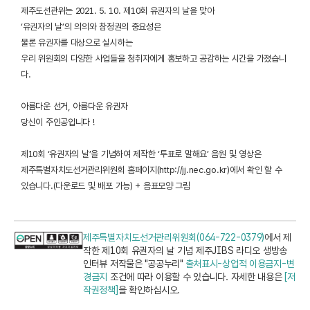
제주도선관위는 2021. 5. 10. 제10회 유권자의 날을 맞아
‘유권자의 날’의 의의와 참정권의 중요성은
물론 유권자를 대상으로 실시하는
우리 위원회의 다양한 사업들을 청취자에게 홍보하고 공감하는 시간을 가졌습니
다.
아름다운 선거, 아름다운 유권자
당신이 주인공입니다 !
제10회 ‘유권자의 날’을 기념하여 제작한 ‘투표로 말해요’ 음원 및 영상은
제주특별자치도선거관리위원회 홈페이지(
http://jj.nec.go.kr
)에서 확인 할 수
있습니다.(다운로드 및 배포 가능) + 음표모양 그림
제주특별자치도선거관리위원회(064-722-0379)
에서 제
작한 제10회 유권자의 날 기념 제주JIBS 라디오 생방송
인터뷰 저작물은 "공공누리"
출처표시-상업적 이용금지-변
경금지
조건에 따라 이용할 수 있습니다. 자세한 내용은
[저
작권정책]
을 확인하십시오.