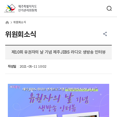
바로가기 메뉴
검색창 열기
제주특별자치도선거관리위원회
원회소식
home
위원회소식
공유하기 메뉴
열기
위원회소식
제10회 유권자의 날 기념 제주JIBS 라디오 생방송 인터뷰
작성일
2021-05-11 10:02