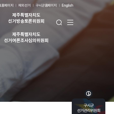
표홈페이지
재외선거
구시군홈페이지
English
제주특별자치도
검색창 열기
전체 메뉴 열기
선거방송토론위원회
제주특별자치도
선거여론조사심의위원회
바로가기 목록 열기
구시군
선거관리위원회