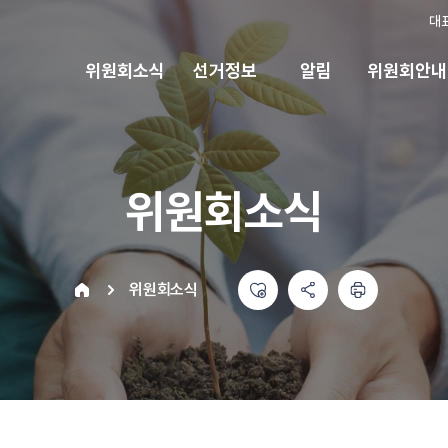
대
위원회소식
선거정보
알림
위원회안내
위원회소식
좋아요
공유하기 메뉴
열기
인쇄하기
home
위원회소식