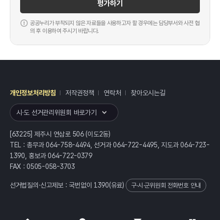
평가하기
공공누리가 부착되지 않은 자료들을 사용하고자 할 경우에는 담당부서와 사전 협
의 후 이용하여 주시기 바랍니다.
개인정보처리방침
저작권정책
연락처
찾아오시는길
레이어
열기
시·도 선거관리위원회 바로가기
[63225] 제주시 연삼로 506 (이도2동)
TEL : 총무과 064-758-4494, 선거과 064-722-4495, 지도과 064-723-
1390, 홍보과 064-722-0379
FAX : 0505-058-3703
선거법질의·신고제보 : 국번없이
1390
(유료)
구·시·군위원회 전화번호 안내
전체
열기/접기