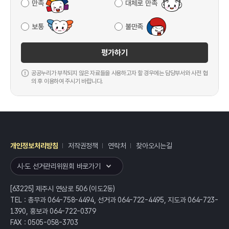
만족
대체로 만족
보통
불만족
평가하기
공공누리가 부착되지 않은 자료들을 사용하고자 할 경우에는 담당부서와 사전 협
의 후 이용하여 주시기 바랍니다.
개인정보처리방침
저작권정책
연락처
찾아오시는길
레이어
열기
시·도 선거관리위원회 바로가기
[63225] 제주시 연삼로 506 (이도2동)
TEL : 총무과 064-758-4494, 선거과 064-722-4495, 지도과 064-723-
1390, 홍보과 064-722-0379
FAX : 0505-058-3703