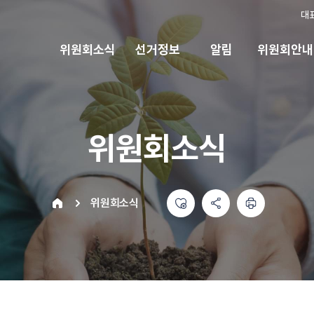
대
위원회소식
선거정보
알림
위원회안내
위원회소식
좋아요
공유하기 메뉴
열기
인쇄하기
home
위원회소식