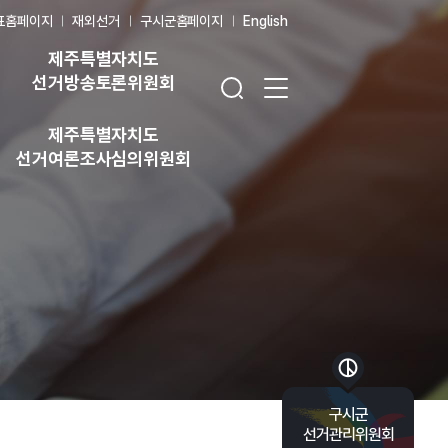
표홈페이지
재외선거
구시군홈페이지
English
제주특별자치도
검색창 열기
전체 메뉴 열기
선거방송토론위원회
제주특별자치도
선거여론조사심의위원회
바로가기 목록 열기
구시군
선거관리위원회