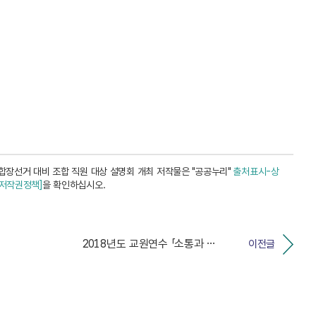
합장선거 대비 조합 직원 대상 설명회 개최 저작물은 "공공누리"
출처표시-상
[저작권정책]
을 확인하십시오.
2018년도 교원연수 「소통과 공감의 선(選)한 민주교...
이전글