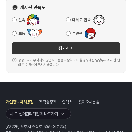
게시판 만족도
만족
대체로 만족
보통
불만족
평가하기
공공누리가 부착되지 않은 자료들을 사용하고자 할 경우에는 담당부서와 사전 협
의 후 이용하여 주시기 바랍니다.
개인정보처리방침
저작권정책
연락처
찾아오시는길
레이어
열기
시·도 선거관리위원회 바로가기
[63225] 제주시 연삼로 506 (이도2동)