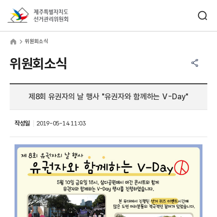
바로가기 메뉴
검색창 열기
제주특별자치도선거관리위원회
원회소식
home
위원회소식
공유하기 메뉴
열기
위원회소식
제8회 유권자의 날 행사 "유권자와 함께하는 V-Day"
작성일
2019-05-14 11:03