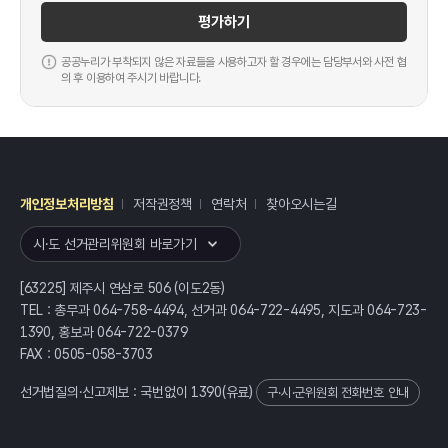
평가하기
공공누리가 부착되지 않은 자료들을 사용하고자 할 경우에는 담당부서와 사전 협
의 후 이용하여 주시기 바랍니다.
개인정보처리방침
저작권정책
연락처
찾아오시는길
레이어
열기
시·도 선거관리위원회 바로가기
[63225] 제주시 연삼로 506 (이도2동)
TEL : 총무과 064-758-4494, 선거과 064-722-4495, 지도과 064-723-
1390, 홍보과 064-722-0379
FAX : 0505-058-3703
선거법질의·신고제보 : 국번없이
1390
(유료)
구·시·군위원회 전화번호 안내