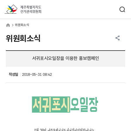
바로가기 메뉴
검색창 열기
제주특별자치도선거관리위원회
원회소식
home
위원회소식
공유하기 메뉴
열기
위원회소식
서귀포시오일장을 이용한 홍보캠페인
작성일
2018-05-31 08:42