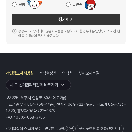
보통
불만족
평가하기
공공누리가 부착되지 않은 자료들을 사용하고자 할 경우에는 담당부서와 사전 협
의 후 이용하여 주시기 바랍니다.
개인정보처리방침
저작권정책
연락처
찾아오시는길
레이어
열기
시·도 선거관리위원회 바로가기
[63225] 제주시 연삼로 506 (이도2동)
TEL : 총무과 064-758-4494, 선거과 064-722-4495, 지도과 064-723-
1390, 홍보과 064-722-0379
FAX : 0505-058-3703
선거법질의·신고제보 : 국번없이
1390
(유료)
구·시·군위원회 전화번호 안내