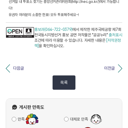
선거일 내 투표소 찾기는 중앙선거관리위원회(
http://nec.go.kr/
)에서 가능합니
다!
유권자 여러분의 소중한 한표! 모두 투표해주세요~!
홍보과(064-722-0379)
에서 제작한 제주국제공항 제7회
전국동시지방선거 홍보 공연 저작물은 "공공누리"
출처표시
조건에 따라 이용할 수 있습니다. 자세한 내용은
[저작권정
책]
을 확인하십시오.
다음글
이전글
목록
게시판 만족도
만족
대체로 만족