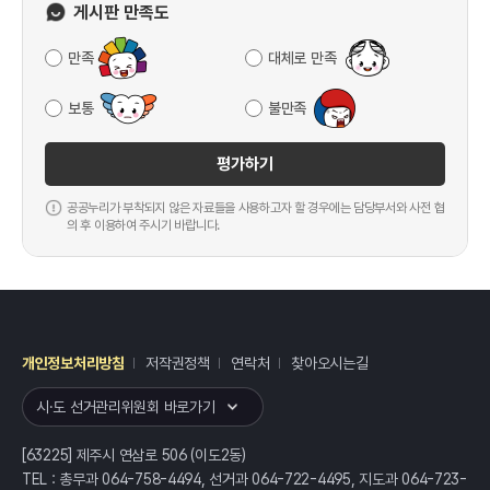
게시판 만족도
만족
대체로 만족
보통
불만족
평가하기
공공누리가 부착되지 않은 자료들을 사용하고자 할 경우에는 담당부서와 사전 협
의 후 이용하여 주시기 바랍니다.
개인정보처리방침
저작권정책
연락처
찾아오시는길
레이어
열기
시·도 선거관리위원회 바로가기
[63225] 제주시 연삼로 506 (이도2동)
TEL : 총무과 064-758-4494, 선거과 064-722-4495, 지도과 064-723-