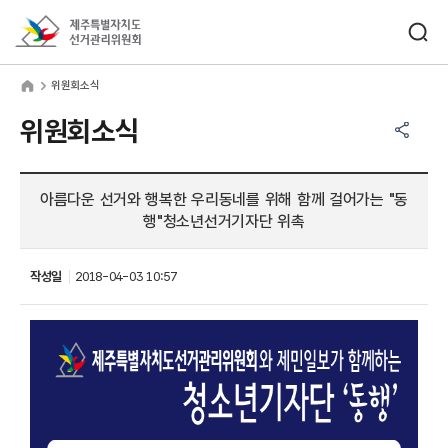
바로가기 메뉴
검색창 열기
제주특별자치도선거관리위원회
원회소식
home
위원회소식
공유하기 메뉴
열기
위원회소식
아름다운 선거와 행복한 우리동네를 위해 함께 걸어가는 "동
행"청소년선거기자단 위촉
작성일
2018-04-03 10:57