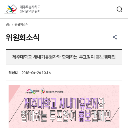
바로가기 메뉴
검색창 열기
제주특별자치도선거관리위원회
원회소식
home
위원회소식
공유하기 메뉴
열기
위원회소식
제주대학교 새내기유권자와 함께하는 투표참여 홍보캠페인
작성일
2018-04-26 10:16