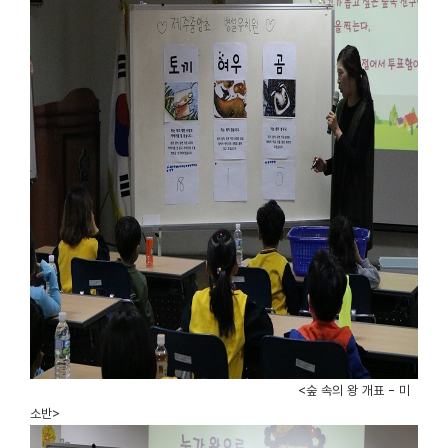
<숲 속의 왕 개표 - 미
소반>