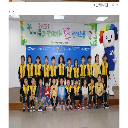
<단체사진 - 미소
반>