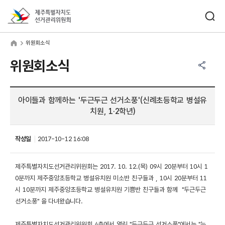
바로가기 메뉴
검색창 열기
제주특별자치도선거관리위원회
원회소식
home
위원회소식
공유하기 메뉴
열기
위원회소식
아이들과 함께하는 '두근두근 선거소풍'(신례초등학교 병설유
치원, 1·2학년)
작성일
2017-10-12 16:08
제주특별자치도선거관리위원회는 2017. 10. 12.(목) 09시 20분부터 10시 1
0분까지 제주중앙초등학교 병설유치원 미소반 친구들과 , 10시 20분부터 11
시 10분까지 제주중앙초등학교 병설유치원 기쁨반 친구들과 함께 "두근두근
선거소풍"
을 다녀왔습니다.
제주특별자치도선거관리위원회 4층에서 열린 "두근두근 선거소풍"에서는 "누