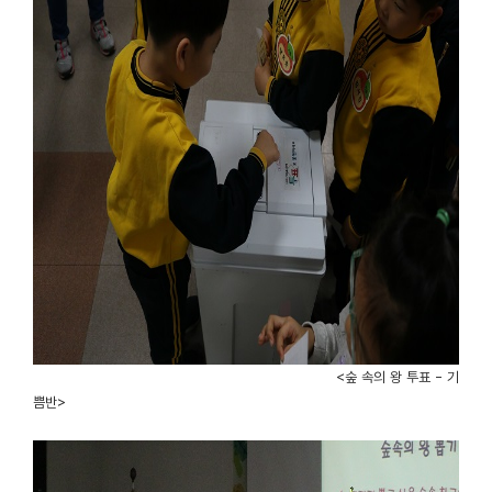
<숲 속의 왕 투표 - 기
쁨반>