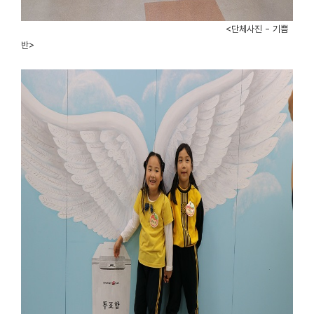
<단체사진 - 기쁨
반>