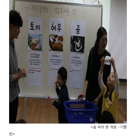
<숲 속의 왕 개표 -기쁨
반>