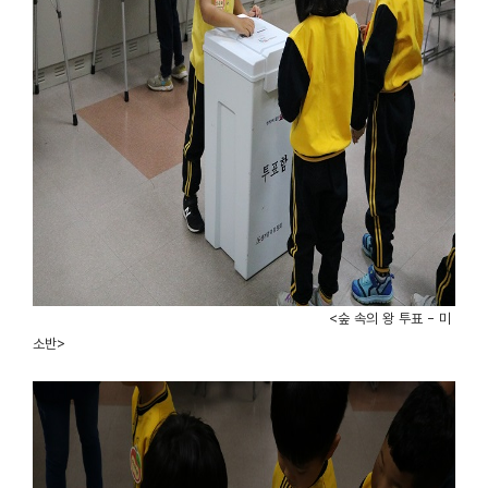
<숲 속의 왕 투표 - 미
소반>