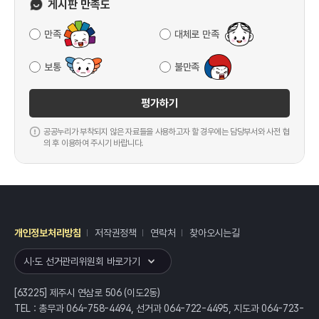
게시판 만족도
만족
대체로 만족
보통
불만족
평가하기
공공누리가 부착되지 않은 자료들을 사용하고자 할 경우에는 담당부서와 사전 협
의 후 이용하여 주시기 바랍니다.
개인정보처리방침
저작권정책
연락처
찾아오시는길
레이어
열기
시·도 선거관리위원회 바로가기
[63225] 제주시 연삼로 506 (이도2동)
TEL : 총무과 064-758-4494, 선거과 064-722-4495, 지도과 064-723-