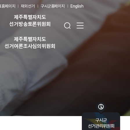
표홈페이지
재외선거
구시군홈페이지
English
제주특별자치도
검색창 열기
전체 메뉴 열기
선거방송토론위원회
제주특별자치도
선거여론조사심의위원회
바로가기 목록 열기
구시군
선거관리위원회