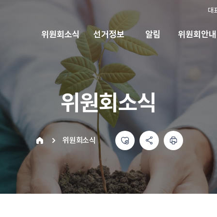
대
위원회소식
선거정보
알림
위원회안내
위원회소식
좋아요
공유하기 메뉴
열기
인쇄하기
home
위원회소식