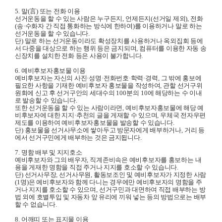
5.
말
(
言
)
또는 전화 이용
선거운동을 할 수 있는 사람은 누구든지
,
언제든지
(
선거일 제외
),
전화
(
송
·
수화자 간 직접 통화하는 방식에 한하여
)
를 이용하거나
말로 하는
선거운동을 할 수 있습니다
.
단
)
말로 하는 선거운동이라도 확성장치를 사용하거나 옥외집회 등에
서 다중을 대상으로 하는 행위 등은 금지되며
,
컴퓨터를 이용한 자동 송
신장치를 설치한 전화 등은 사용이 불가합니다
.
6.
예비후보자홍보물 이용
예비후보자는 자신의 사진
·
성명
·
전화번호
·
학력
·
경력
,
그 밖에 홍보에
필요한 사항을 기재한 예비후보자 홍보물을 작성하여
,
관할 선거구위
원회에 신고 후 선거구안의 세대수의
100
분의
10
에 해당하는 수 이내
로 발송할 수 있습니다
.
또한 선거운동을 할 수 있는 사람이라면
,
예비후보자홍보물에 해당 예
비후보자에 대한 지지
·
추천의 글을 게재할 수 있으며
,
우체국 전자우편
제도를 이용하여 예비후보자홍보물을 발송할 수 있습니다
.
단
)
홍보물을 선거사무소에 쌓아두고 방문자에게 배부하거나
,
거리 등
에서 선거구민에게 배부하는 것은 금지됩니다
.
7.
명함 배부 및 지지호소
예비후보자와 그의 배우자
,
직계존비속은
예비후보자를 홍보하는
내
용을 게재한 명함을 직접 주거나 지지를 호소할 수 있습니다
.
단
)
선거사무장
,
선거사무원
,
활동보조인 및 예비후보자가 지정한 사람
(1
명
)
은 예비후보자와 함께 다니는 경우에만 예비후보자의 명함을 주
거나
지지를 호소할 수 있으며
,
선거구민과 대면하여 직접 배부하는 방
법 외에 호별투입 및 자동차 앞 유리에 끼워 넣는 등의 방법으로는 배부
할 수 없습니다
.
8.
어깨띠 또는 표지물 이용