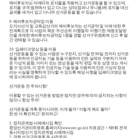
예비후보자는 어깨띠와
표지물을 착용하고 선거운동을 할 수 있으며
,
표지물 규격 범위에서 입고 다니는 상의
(
점퍼나 유니폼
)
에 표지물
대신
글귀를 새겨서 입고 다니며 선거운동을 할 수 있습니다
.
9.
예비후보자공약집 이용
도지사선거 및 교육감선거의 예비후보자는 선거공약 및 이에 대한
추
진계획으로 각 사업의 목표
·
우선순위
·
이행절차
·
이행기한
·
재원조달방
안을 게재한 예비후보자공약집
1
종을 관할 선거구위원회에 신고 후 발
간
·
판매할 수 있습니다
.
10.
딥페이크영상 등을 이용
선거운동을 할 수 있는 사람은 누구든지
,
선거일 전
90
일 전까지 선거운
동을 위하여 인공지능 기술 등을 이용하여 만든 실제와 구분하기 어려
운 가상의 음향
,
이미지 또는 영상 등을 제작
·
편집
·
유포
·
상영 또는 게시
할 수 있으며
,
이 경우 인공지능 기술 등을 이용하여 만든 가상의 정보
라는 사실을 명확하게 인식할 수 있도록 해당 사항을 딥페이크영상 등
에 표시하여야 합니다
.
선거운동 전 주의사항
!
이용할 수 있는 선거운동 방법은
많지만
경우에 따라 금지되는 사항이
많으니 항상 주의
!
선거운동을 계획 중이시라면
,
이게 될까
?
이렇게 해도 될까
?
한 번 더 확인하고
!
문의하고
!
1.
정치관계법 사례예시집 확인
중앙선거관리위원회 홈페이지
(www.nec.go.kr)
자료공간
>
제
9
회 전국
동시지방선거 정치관계법 사례예시집
2.
관할 선거구위원회 등 사전문의