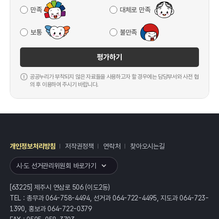
만족
대체로 만족
보통
불만족
평가하기
공공누리가 부착되지 않은 자료들을 사용하고자 할 경우에는 담당부서와 사전 협
의 후 이용하여 주시기 바랍니다.
개인정보처리방침
저작권정책
연락처
찾아오시는길
레이어
열기
시·도 선거관리위원회 바로가기
[63225] 제주시 연삼로 506 (이도2동)
TEL : 총무과 064-758-4494, 선거과 064-722-4495, 지도과 064-723-
1390, 홍보과 064-722-0379