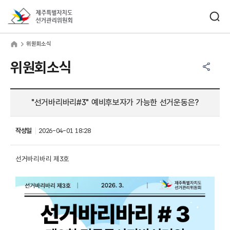
바로가기 메뉴
검색창 열기
제주특별자치도선거관리위원회
원회소식
home
위원회소식
공유하기 메뉴
열기
위원회소식
"선거바리바리#3" 예비후보자가 가능한 선거운동은?
작성일
2026-04-01 18:28
선거바리바리 제3호