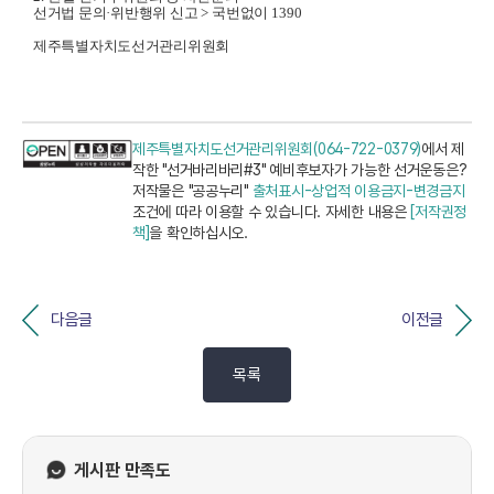
선거법 문의
·
위반행위 신고
>
국번없이
1390
제주특별자치도선거관리위원회
제주특별자치도선거관리위원회(064-722-0379)
에서 제
작한 "선거바리바리#3" 예비후보자가 가능한 선거운동은?
저작물은 "공공누리"
출처표시-상업적 이용금지-변경금지
조건에 따라 이용할 수 있습니다. 자세한 내용은
[저작권정
책]
을 확인하십시오.
다음글
이전글
목록
게시판 만족도