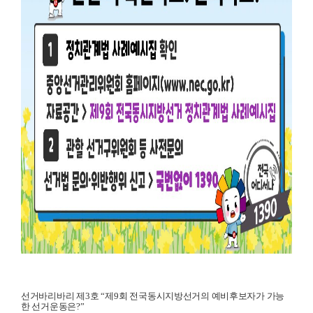
선거바리바리 제
3
호
“
제
9
회 전국동시지방선거의 예비후보자가 가능
한 선거운동은
?”