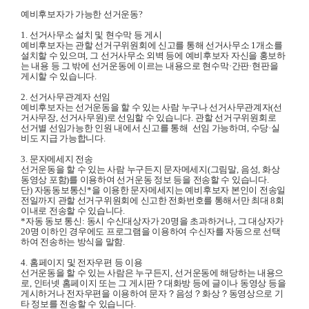
예비후보자가 가능한 선거운동
?
1.
선거사무소 설치 및 현수막 등 게시
예비후보자는 관할 선거구위원회에 신고를 통해 선거사무소
1
개소를
설치할 수 있으며
,
그 선거사무소 외벽 등에 예비후보자 자신을 홍보하
는 내용 등 그 밖에 선거운동에 이르는 내용으로 현수막
·
간판
·
현판을
게시할 수 있습니다
.
2.
선거사무관계자 선임
예비후보자는 선거운동을 할 수 있는 사람 누구나 선거사무관계자
(
선
거사무장
,
선거사무원
)
로 선임할 수 있습니다
.
관할 선거구위원회로
선거별 선임가능한 인원 내에서 신고를 통해
선임 가능하며
,
수당
·
실
비도 지급 가능합니다
.
3.
문자메세지 전송
선거운동을 할 수 있는 사람 누구든지 문자메세지
(
그림말
,
음성
,
화상
동영상 포함
)
를 이용하여 선거운동 정보 등을
전송할 수 있습니다
.
단
)
자동동보통신
*
을 이용한 문자메세지는 예비후보자
본인이 전송일
전일까지 관할 선거구위원회에 신고한 전화번호를 통해서만 최대
8
회
이내로 전송할 수 있습니다
.
*
자동 동보 통신
:
동시 수신대상자가
20
명을 초과하거나
,
그 대상자가
20
명 이하인 경우에도 프로그램을 이용하여 수신자를 자동으로 선택
하여 전송하는 방식을 말함
.
4.
홈페이지 및 전자우편 등 이용
선거운동을 할 수 있는 사람은 누구든지
,
선거운동에 해당하는 내용으
로
,
인터넷 홈페이지 또는 그 게시판
？
대화방 등에 글이나 동영상 등을
게시하거나 전자우편을 이용하여 문자
？
음성
？
화상
？
동영상으로 기
타 정보를 전송할 수 있습니다
.