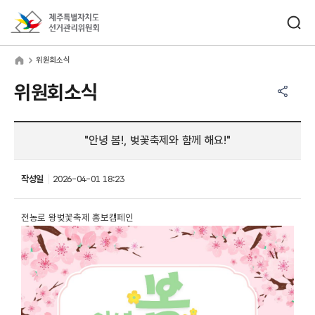
바로가기 메뉴
검색창 열기
제주특별자치도선거관리위원회
원회소식
home
위원회소식
공유하기 메뉴
열기
위원회소식
"안녕 봄!, 벚꽃축제와 함께 해요!"
작성일
2026-04-01 18:23
전농로 왕벚꽃축
제 홍보캠페인