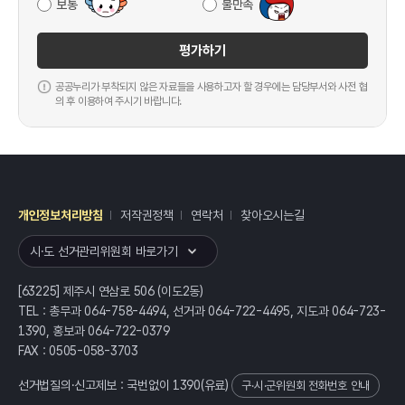
보통
불만족
평가하기
공공누리가 부착되지 않은 자료들을 사용하고자 할 경우에는 담당부서와 사전 협
의 후 이용하여 주시기 바랍니다.
개인정보처리방침
저작권정책
연락처
찾아오시는길
레이어
열기
시·도 선거관리위원회 바로가기
[63225] 제주시 연삼로 506 (이도2동)
TEL : 총무과 064-758-4494, 선거과 064-722-4495, 지도과 064-723-
1390, 홍보과 064-722-0379
FAX : 0505-058-3703
선거법질의·신고제보 : 국번없이
1390
(유료)
구·시·군위원회 전화번호 안내