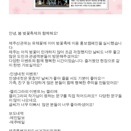
안녕
,
봄 벚꽃축제와
함께해요
!
제주선관위는 유채꽃에 이어
벚꽃축제 이용
홍보캠페인을
실시했습니
다
.
제주는 아직 벚꽃이 만개하지 않아 조금
걱정했지만
날씨도 너무 좋고
많은 도민과 관광객분들이 방문해주셨어요
!
다양한 이벤트와 함께 행복한 시간이었습니다
.
즐거웠던 현장으로 같
이 한번 가보실까요
?
-
인생네컷 이벤트
!
인생네컷은 못참지
!
날씨가 좋아 줄을 서도 기분이 좋아요
^^
가족
,
친구 등 다양하게 많은 분들이 함께 행복한 추억을 만들었어요
!
-
캘리그라피 이벤트
by
캘리애
캘리그라피 작가님이 원하는 문구를
직접 적어드려요
!!
다양한 문구들
이 많이 나오네요
.
글씨가 너무 이뻐서
많은 분들이 너무 좋아하셨어요
!
보도내역
-
제민일보
-
제주매일
제주특별자치도선거관리위원회