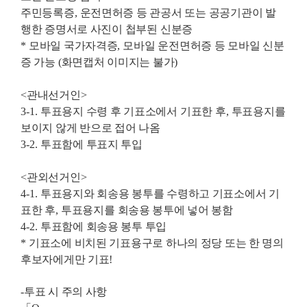
주민등록증
,
운전면허증 등 관공서 또는
공공기관이 발
행한 증명서로 사진이 첩부된
신분증
*
모바일 국가자격증
,
모바일 운전면허증 등 모바일 신분
증 가능
(
화면캡처 이미지는 불가
)
<
관내선거인
>
3-1.
투표용지 수령 후 기표소에서
기표한
후
,
투표용지를
보이지 않게
반으로 접어 나옴
3-2.
투표함에 투표지 투입
<
관외선거인
>
4-1.
투표용지와 회송용 봉투를 수령하고 기표소에서
기
표한 후
,
투표용지를
회송용 봉투에 넣어 봉함
4-2.
투표함에 회송용 봉투 투입
*
기표소에 비치된 기표용구로 하나의 정당 또는 한 명의
후보자에게만 기표
!
-
투표 시 주의 사항