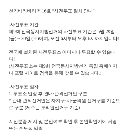
선거바리바리 제
16
호
“
사전투표 절차 안내
”
-
사전투표 기간
제
9
회 전국동시지방선거의
사전투표 기간은
5
월
29
일
(
금
) ~ 30
일
(
토
)
이며
,
오전
6
시부터 오후
6
시까지입니다
!
전국에 설치된 사전투표소
어디서나 투표할 수 있습니
다
!
(
사전투표소는
제
9
회 전국동시지방선거 특집 홈페이지
나
포털 사이트 검색을 통해
찾을 수 있습니다
.)
-
사전투표 절차
1. 투표소 입장 후 관내
·
관외선거인 구분
*
관내
·
관외선거인은 자치구
·
시
·
군의원 선거구를 기준으
로 구분
(
제주는 도의원선거구 기준
)
2.
신분증 제시 및 본인여부 확인 후
본인확인기에 서명
또는 손도장 입력