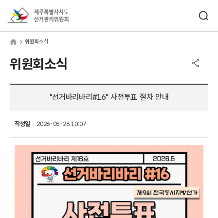
바로가기 메뉴
검색창 열기
제주특별자치도선거관리위원회
원회소식
home
위원회소식
공유하기 메뉴
열기
위원회소식
"선거바리바리#16" 사전투표 절차 안내
작성일
2026-05-26 10:07