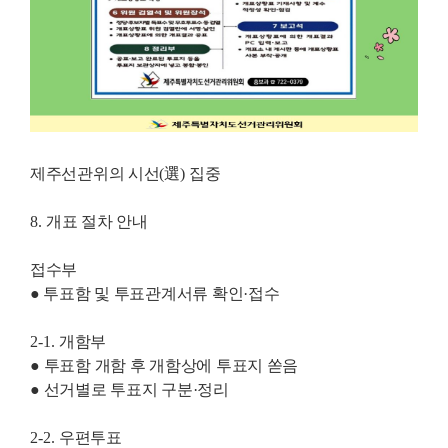
제주선관위의 시선
(
選
)
집중
8.
개표 절차 안내
접수부
● 투표함 및 투표관계서류 확인·
접수
2-1.
개함부
●
투표함 개함 후 개함상에 투표지 쏟음
●
선거별로 투표지 구분·
정리
2-2.
우편투표