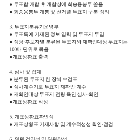
●
투표함 개함 후 개함상에 회송용봉투 쏟음
●
회송용봉투 개봉 및 선거별 투표지 구분·
정리
3.
투표지분류기운영부
●
투표록에 기재된 정보 입력 및 투표지 투입
●
정당·
후보자별 분류된 투표지와 재확인대상 투표지는
100
매 단위로 묶음
●
개표상황표 출력
4.
심사 및 집계
●
분류된 투표지 한 장씩 수검표
●
심사계수기로 투표지 재확인·
계수
●
재확인대상 투표지 전량 육안 심사·
확인
●
개표상황표 작성
5.
개표상황표확인석
●
개표상황표 기재사항 및 계수적성성 확인·
점검
6.
위원 검열석 및 위원장석