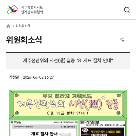
바로가기 메뉴
검색창 열기
제주특별자치도선거관리위원회
원회소식
home
위원회소식
공유하기 메뉴
열기
위원회소식
제주선관위의 시선(選) 집중 "8. 개표 절차 안내"
작성일
2026-06-02 16:27