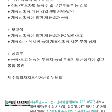
●
정당
·
후보자별 득표수 및 무효투표수 등 검열
●
개표상황표 위원 검열란에 서명·
날인
●
개표상황표에 의한 개표결과 공표
7.
보고석
●
개표상황표에 의한 개표결과
PC
입력·
보고
●
개표소 내 게시판 등에 개표상황표 사본 부착·
공개
8.
정리부
●
공표·
보고 완료된 투표지 등을 투표지 보관상자에 넣고
봉함·
봉인
제주특별자치도선거관리위원회
제주특별자치도선거관리위원회(064-722-0379)
에서 제
작한 제주선관위의 시선(選) 집중 "8. 개표 절차 안내" 저작
물은 "공공누리"
출처표시-상업적 이용금지-변경금지
조건