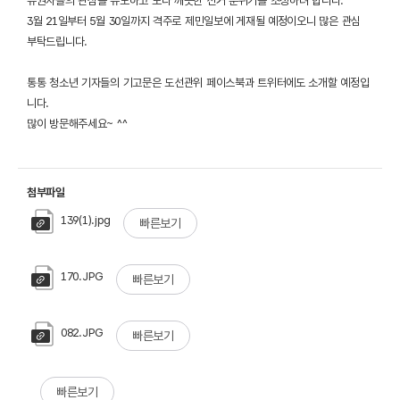
유권자들의 관심을 유도하고 보다 깨끗한 선거 분위기를 조성하려 합니다.
3월 21일부터 5월 30일까지 격주로 제민일보에 게재될 예정이오니 많은 관심
부탁드립니다.
통통 청소년 기자들의 기고문은 도선관위 페이스북과 트위터에도 소개할 예정입
니다.
많이 방문해주세요~ ^^
첨부파일
139(1).jpg
빠른보기
170.JPG
빠른보기
082.JPG
빠른보기
빠른보기