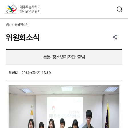
바로가기 메뉴
검색창 열기
제주특별자치도선거관리위원회
원회소식
home
위원회소식
공유하기 메뉴
열기
위원회소식
통통 청소년기자단 출범
작성일
2014-03-21 13:10