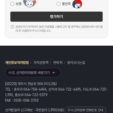
보통
불만족
평가하기
공공누리가 부착되지 않은 자료들을 사용하고자 할 경우에는 담당부서와 사전 협
의 후 이용하여 주시기 바랍니다.
개인정보처리방침
저작권정책
연락처
찾아오시는길
레이어
열기
시·도 선거관리위원회 바로가기
[63225] 제주시 연삼로 506 (이도2동)
TEL : 총무과 064-758-4494, 선거과 064-722-4495, 지도과 064-723-
1390, 홍보과 064-722-0379
FAX : 0505-058-3703
선거법질의·신고제보 : 국번없이
1390
(유료)
구·시·군위원회 전화번호 안내