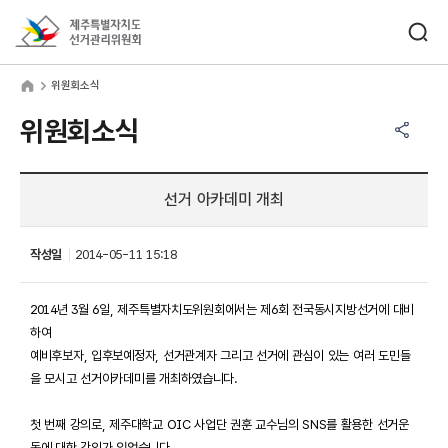
바로가기 메뉴
검색창 열기
제주특별자치도선거관리위원회
원회소식
home
위원회소식
공유하기 메뉴
열기
위원회소식
선거 아카데미 개최
작성일
2014-05-11 15:18
2014년 3월 6일, 제주특별자치도위원회에서는 제6회 전국동시지방선거에 대비
하여
예비후보자, 입후보예정자, 선거관계자 그리고 선거에 관심이 있는 여러 도민들
을 모시고 선거아카데미를 개최하였습니다.
첫 번째 강의로
,
제주대학교
OIC
사업단 권훈 교수님의
SNS
를 활용한 선거운
동에 대한 강의가 있었습니다
.