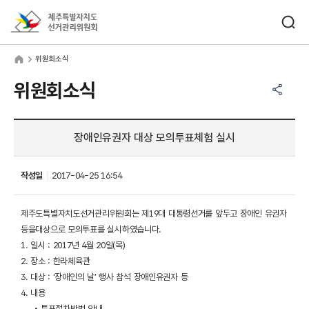
바로가기 메뉴
검색창 열기
제주특별자치도선거관리위원회
원회소식
home
위원회소식
공유하기 메뉴
열기
위원회소식
장애인유권자 대상 모의투표체험 실시
작성일
2017-04-25 16:54
제주도특별자치도선거관리위원회는 제19대 대통령선거를 앞두고 장애인 유권자
등을대상으로 모의투표를 실시하였습니다.
1. 일시 : 2017년 4월 20일(목)
2. 장소 : 한라체육관
3. 대상 : ‘장애인의 날’ 행사 참석 장애인유권자 등
4. 내용
• 투표절차방법 안내