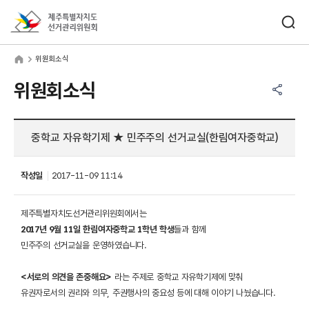
바로가기 메뉴
검색창 열기
제주특별자치도선거관리위원회
원회소식
home
위원회소식
공유하기 메뉴
열기
위원회소식
중학교 자유학기제 ★ 민주주의 선거교실(한림여자중학교)
작성일
2017-11-09 11:14
제주특별자치도선거관리위원회에서는
2017년 9월 11일 한림여자중학교 1학년 학생
들과 함께
민주주의 선거교실을 운영하였습니다.
<서로의 의견을 존중해요>
라는 주제로 중학교 자유학기제에 맞춰
유권자로서의 권리와 의무, 주권행사의 중요성 등에 대해 이야기 나눴습니다.