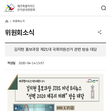
바로가기 메뉴
검색창 열기
제주특별자치도선거관리위원회
원회소식
home
위원회소식
공유하기 메뉴
열기
위원회소식
김지현 홍보과장 제21대 국회의원선거 관련 방송 대담
작성일
2020-04-14 13:57