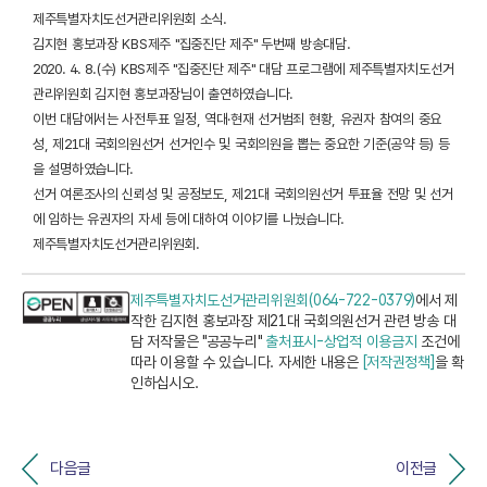
제주특별자치도선거관리위원회 소식.
김지현 홍보과장 KBS제주 "집중진단 제주" 두번째 방송대담.
2020. 4. 8.(수) KBS제주 "집중진단 제주" 대담 프로그램에 제주특별자치도선거
관리위원회 김지현 홍보과장님이 출연하였습니다.
이번 대담에서는 사전투표 일정, 역대·현재 선거범죄 현황, 유권자 참여의 중요
성, 제21대 국회의원선거 선거인수 및 국회의원을 뽑는 중요한 기준(공약 등) 등
을 설명하였습니다.
선거 여론조사의 신뢰성 및 공정보도, 제21대 국회의원선거 투표율 전망 및 선거
에 임하는 유권자의 자세 등에 대하여 이야기를 나눴습니다.
제주특별자치도선거관리위원회.
제주특별자치도선거관리위원회(064-722-0379)
에서 제
작한 김지현 홍보과장 제21대 국회의원선거 관련 방송 대
담 저작물은 "공공누리"
출처표시-상업적 이용금지
조건에
따라 이용할 수 있습니다. 자세한 내용은
[저작권정책]
을 확
인하십시오.
다음글
이전글