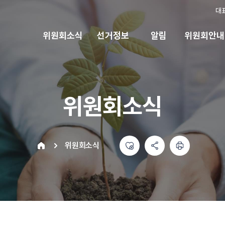
대
위원회소식
선거정보
알림
위원회안내
위원회소식
좋아요
공유하기 메뉴
열기
인쇄하기
home
위원회소식