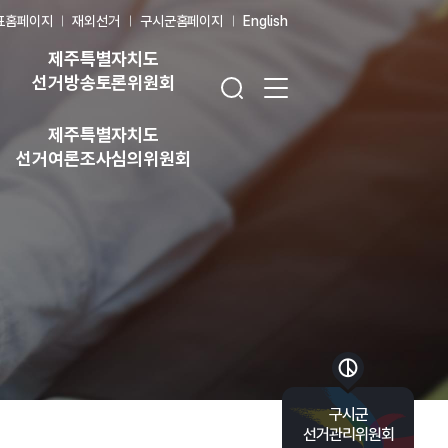
표홈페이지
재외선거
구시군홈페이지
English
제주특별자치도
검색창 열기
전체 메뉴 열기
선거방송토론위원회
제주특별자치도
선거여론조사심의위원회
바로가기 목록 열기
구시군
선거관리위원회