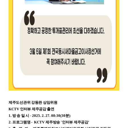
제주도선관위 강동완 상임위원
KCTV
인터뷰 제주공감 출연
1.
방 송 일 시
- 2025. 2. 27. 08:30(30
분
)
2.
프로그램명
- KCTV
제주방송
'
인터뷰 제주공감
'