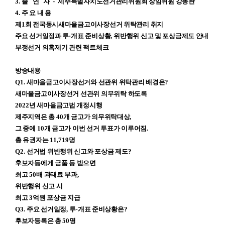
3.
출
연
자
-
제주특별자치도선거관리위원회 상임위원 강동완
4.
주 요 내 용
제
1
회 전국동시새마을금고이사장선거 위탁관리 취지
주요 선거일정과 투
·
개표 준비상황
,
위반행위 신고 및 포상금제도 안내
부정선거 의혹제기 관련 팩트체크
방송내용
Q1.
새마을금고이사장선거와 선관위 위탁관리 배경은
?
새마을금고이사장선거 선관위 의무위탁
하도록
2022
년 새마을금고법 개정시행
제주지역은 총
40
개 금고가 의무위탁대상
,
그 중에
10
개 금고가 이번 선거 투표가 이루어짐
.
총 유권자는
11,719
명
Q2.
선거법 위반행위 신고와 포상금 제도
?
후보자등에게 금품 등 받으면
최고
50
배 과태료 부과
,
위반행위 신고 시
최고
3
억원 포상금 지급
Q3.
주요 선거일정
,
투
·
개표 준비상황은
?
후보자등록은 총
50
명