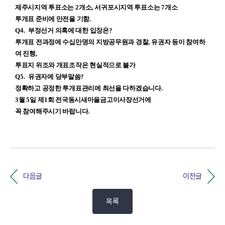
제주시지역 투표소는
2
개소
,
서귀포시지역 투표소는
7
개소
투개표 준비에 만전을 기함
.
Q4.
부정선거 의혹에 대한 입장은
?
투개표 전과정에 수십만명의 지방공무원과 경찰
,
유권자 등이 참여하
여 진행
,
투표지 위조와 개표조작은 현실적으로 불가
Q5.
유권자에 당부말씀
?
정확하고 공정한 투개표관리에 최선을 다하겠습니다
.
3
월
5
일 제
1
회 전국동시새마을금고이사장선거에
꼭 참여해주시기 바랍니다
.
다음글
이전글
목록