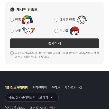
게시판 만족도
만족
대체로 만족
보통
불만족
평가하기
공공누리가 부착되지 않은 자료들을 사용하고자 할 경우에는 담당부서와 사전 협
의 후 이용하여 주시기 바랍니다.
개인정보처리방침
저작권정책
연락처
찾아오시는길
레이어
열기
시·도 선거관리위원회 바로가기
[63225] 제주시 연삼로 506 (이도2동)