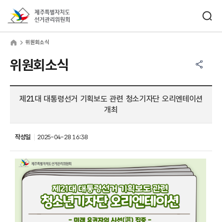
바로가기 메뉴
검색창 열기
제주특별자치도선거관리위원회
원회소식
home
위원회소식
공유하기 메뉴
열기
위원회소식
제21대 대통령선거 기획보도 관련 청소기자단 오리엔테이션
개최
작성일
2025-04-28 16:38