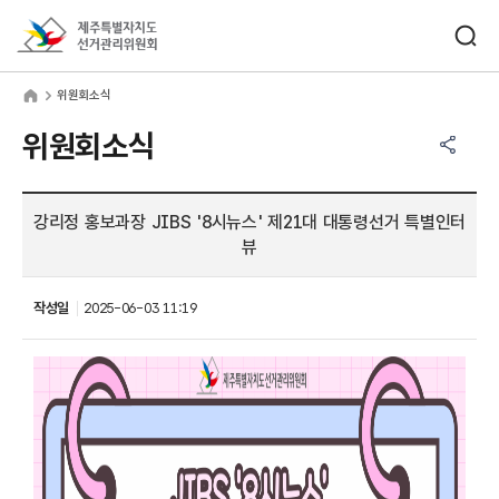
바로가기 메뉴
검색창 열기
제주특별자치도선거관리위원회
원회소식
home
위원회소식
공유하기 메뉴
열기
위원회소식
강리정 홍보과장 JIBS '8시뉴스' 제21대 대통령선거 특별인터
뷰
작성일
2025-06-03 11:19