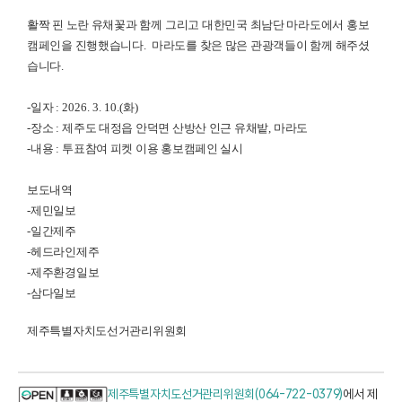
활짝 핀 노란 유채꽃과 함께
그리고
대한민국 최남단 마라도에서
홍보
캠페인을 진행했습니다
.
마라도를 찾은 많은 관광객들이
함께 해주셨
습니다
.
-
일자
: 2026. 3. 10.(
화
)
-
장소
:
제주도 대정읍 안덕면 산방산 인근 유채밭
,
마라도
-
내용
:
투표참여 피켓 이용 홍보캠페인 실시
보도내역
-
제민일보
-
일간제주
-
헤드라인제주
-
제주환경일보
-
삼다일보
제주특별자치도선거관리위원회
제주특별자치도선거관리위원회(064-722-0379)
에서 제