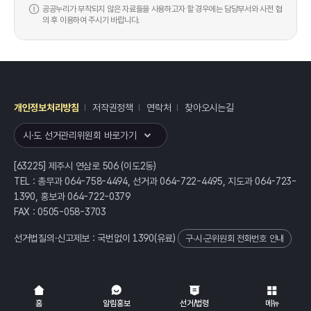
공공누리가 부착되지 않은 자료들을 사용하고자 할 경우에는 담당부서와 사전 협
의 후 이용하여 주시기 바랍니다.
개인정보처리방침
저작권정책
연락처
찾아오시는길
레이어
열기
시·도 선거관리위원회 바로가기
[63225] 제주시 연삼로 506 (이도2동)
TEL : 총무과 064-758-4494, 선거과 064-722-4495, 지도과 064-723-
1390, 홍보과 064-722-0379
FAX : 0505-058-3703
선거법질의·신고제보 : 국번없이
1390
(유료)
구·시·군위원회 전화번호 안내
전체
열기/접기
홈
알림홍보
선거/법령
메뉴