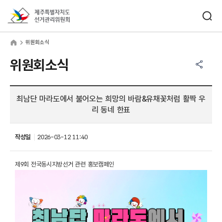
바로가기 메뉴
검색창 열기
제주특별자치도선거관리위원회
원회소식
home
위원회소식
공유하기 메뉴
열기
위원회소식
최남단 마라도에서 불어오는 희망의 바람&유채꽃처럼 활짝 우
리 동네 한표
작성일
2026-03-12 11:40
제9회 전국동시지방선거 관련 홍보캠페인