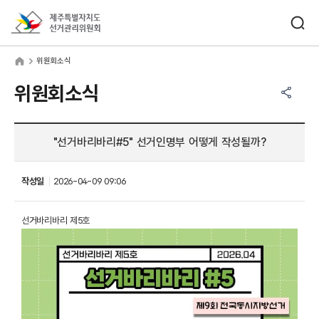
바로가기 메뉴
검색창 열기
제주특별자치도선거관리위원회
원회소식
home
위원회소식
공유하기 메뉴
열기
위원회소식
"선거바리바리#5" 선거인명부 어떻게 작성될까?
작성일
2026-04-09 09:06
선거바리바리 제5호