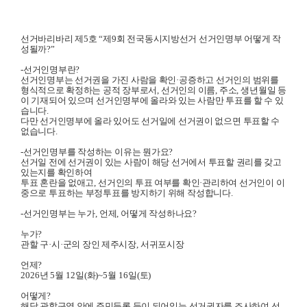
선거바리바리 제
5
호
“
제
9
회 전국동시지방선거 선거인명부 어떻게 작
성될까
?”
-
선거인명부란
?
선거인명부는 선거권을 가진 사람을 확인
·
공증하고
선거인의 범위를
형식적으로 확정하는 공적 장부로서
,
선거인의 이름
,
주소
,
생년월일 등
이 기재되어 있으며
선거인명부에 올라와 있는 사람만 투표를 할 수 있
습니다
.
다만 선거인명부에 올라 있어도 선거일에 선거권이 없으면
투표할 수
없습니다
.
-
선거인명부를
작성하는
이유는 뭔가요
?
선거일 전에 선거권이 있는 사람이 해당 선거에서
투표할 권리를 갖고
있는지를 확인하여
투표 혼란을 없애고
,
선거인의 투표 여부를 확인
·
관리하여 선거인이
이
중으로
투표하는 부정투표를 방지하기 위해
작성합니다
.
-
선거인명부는
누가
,
언제
,
어떻게
작성하나요
?
누가
?
관할 구
·
시
·
군의 장인 제주시장
,
서귀포시장
언제
?
2026
년
5
월
12
일
(
화
)~5
월
16
일
(
토
)
어떻게
?
해당 관할구역 안에 주민등록 등이 되어있는
선거권자를 조사하여
선