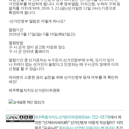
거인명부를 작성하게 됩니다
.
이후 명부열람
,
이의신청
,
누락자 구제 등
절차를
거치게 되며
, 2026. 5. 22.(
금
) (
선거일전
12
일
24
시
)
기준으로
확정하게 됩니다
.
-
선거인명부
열람은
어떻게 하나요
?
열람기간
2026
년
5
월
17
일
(
일
)~5
월
19
일
(
화
)(3
일간
)
열람방법
구
·
시
·
군의 장이 공고한 지정된 장소
구
·
시
·
군 인터넷 홈페이지
열람기간 중 선거권자는 누구든지
선거인명부에 누락
,
오기가 있거
나
자격이 없는 선거인이 올랐다고
인정되는 때 구시군의 장에게
이의
신청을 할 수 있습니다
.
여러분의 소중한 권리 실천을 위해 선거인명부 등재 여부를
꼭 확인하
세요
!
제주특별자치도선거관리위원회
제주특별자치도선거관리위원회(064-722-0379)
에서 제
작한 "선거바리바리#5" 선거인명부 어떻게 작성될까? 저작
물은 "공공누리"
출처표시-상업적 이용금지-변경금지
조건