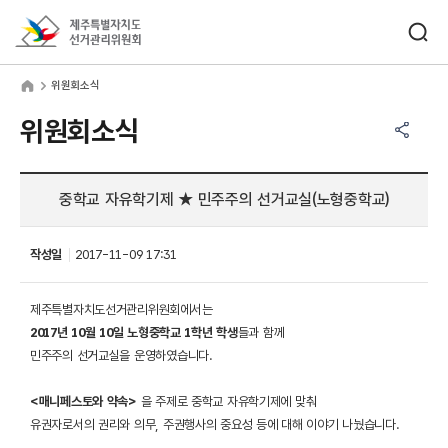
바로가기 메뉴
검색창 열기
제주특별자치도선거관리위원회
원회소식
home
위원회소식
공유하기 메뉴
열기
위원회소식
중학교 자유학기제 ★ 민주주의 선거교실(노형중학교)
작성일
2017-11-09 17:31
제주특별자치도선거관리위원회에서는
2017년 10월 10일 노형중학교 1학년 학생
들과 함께
민주주의 선거교실을 운영하였습니다.
<매니페스토와 약속>
을 주제로 중학교 자유학기제에 맞춰
유권자로서의 권리와 의무, 주권행사의 중요성 등에 대해 이야기 나눴습니다.