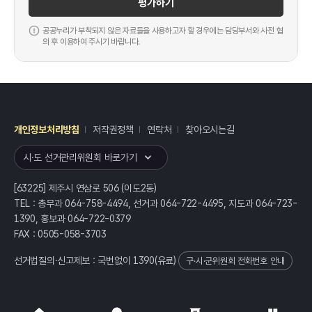
평가하기
공공누리가 부착되지 않은 자료들을 사용하고자 할 경우에는 담당부서와 사전 협
의 후 이용하여 주시기 바랍니다.
개인정보처리방침
저작권정책
연락처
찾아오시는길
레이어
열기
시·도 선거관리위원회 바로가기
[63225] 제주시 연삼로 506 (이도2동)
TEL : 총무과 064-758-4494, 선거과 064-722-4495, 지도과 064-723-
1390, 홍보과 064-722-0379
FAX : 0505-058-3703
선거법질의·신고제보 : 국번없이
1390
(유료)
구·시·군위원회 전화번호 안내
전체
열기/접기