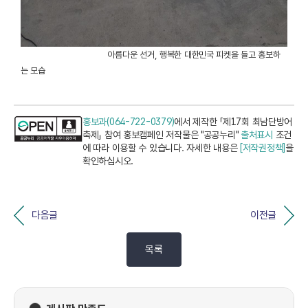
아름다운 선거, 행복한 대한민국 피켓을 들고 홍보하
는 모습
홍보과(064-722-0379)
에서 제작한 「제17회 최남단방어
축제」 참여 홍보캠페인 저작물은 "공공누리"
출처표시
조건
에 따라 이용할 수 있습니다. 자세한 내용은
[저작권정책]
을
확인하십시오.
다음글
이전글
목록