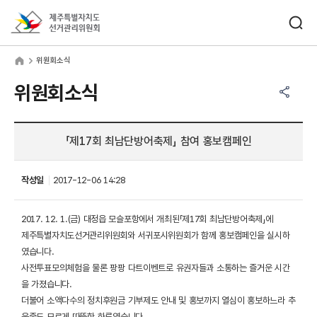
바로가기 메뉴
검색창 열기
제주특별자치도선거관리위원회
원회소식
home
위원회소식
공유하기 메뉴
열기
위원회소식
「제17회 최남단방어축제」 참여 홍보캠페인
작성일
2017-12-06 14:28
2017. 12. 1.(금) 대정읍 모슬포항에서 개최된「제17회 최남단방어축제」에
제주특별자치도선거관리위원회와 서귀포시위원회가 함께 홍보캠페인을 실시하
였습니다.
사전투표모의체험을 물론 팡팡 다트이벤트로 유권자들과 소통하는 즐거운 시간
을 가졌습니다.
더불어 소액다수의 정치후원금 기부제도 안내 및 홍보까지 열심이 홍보하느라 추
운줄도 모르게 따뜻한 하루였습니다.