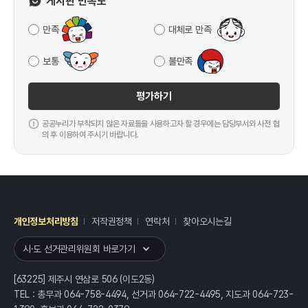
게시판 만족도
만족
대체로 만족
보통
불만족
평가하기
공공누리가 부착되지 않은 자료들을 사용하고자 할 경우에는 담당부서와 사전 협
의 후 이용하여 주시기 바랍니다.
개인정보처리방침
저작권정책
연락처
찾아오시는길
레이어
열기
시·도 선거관리위원회 바로가기
[63225] 제주시 연삼로 506 (이도2동)
TEL : 총무과 064-758-4494, 선거과 064-722-4495, 지도과 064-723-