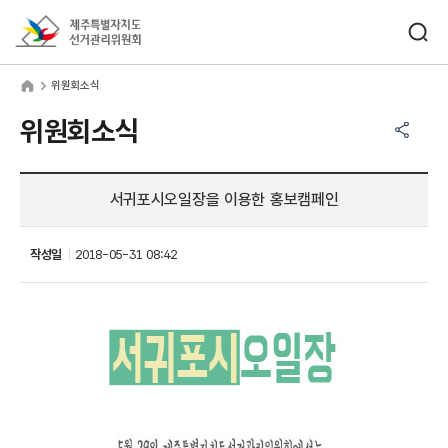
바로가기 메뉴
검색창 열기
제주특별자치도선거관리위원회
원회소식
home
위원회소식
공유하기 메뉴
열기
위원회소식
서귀포시오일장을 이용한 홍보캠페인
작성일
2018-05-31 08:42