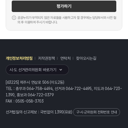
평가하기
공공누리가 부착되지 않은 자료들을 사용하고자 할 경우에는 담당부서와 사전 협
의 후 이용하여 주시기 바랍니다.
개인정보처리방침
저작권정책
연락처
찾아오시는길
레이어
열기
시·도 선거관리위원회 바로가기
[63225] 제주시 연삼로 506 (이도2동)
TEL : 총무과 064-758-4494, 선거과 064-722-4495, 지도과 064-723-
1390, 홍보과 064-722-0379
FAX : 0505-058-3703
선거법질의·신고제보 : 국번없이
1390
(유료)
구·시·군위원회 전화번호 안내