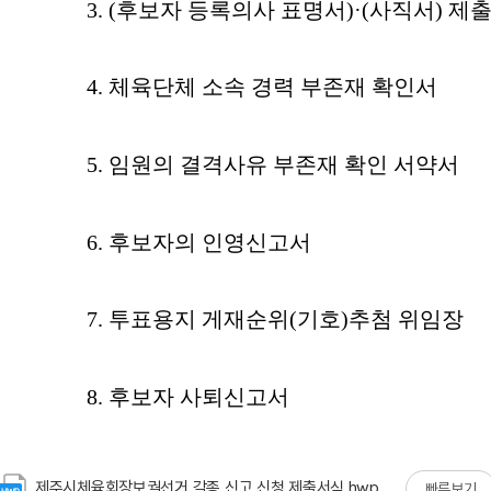
제주시체육회장보궐선거 각종 신고.신청 제출서식.hwp
빠른보기