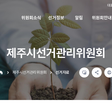
대
위원회소식
선거정보
알림
위원회안내
제주시선거관리위원회
좋아요
공유하기 메뉴
열기
인쇄하기
제주시선거관리위원회
선거자료