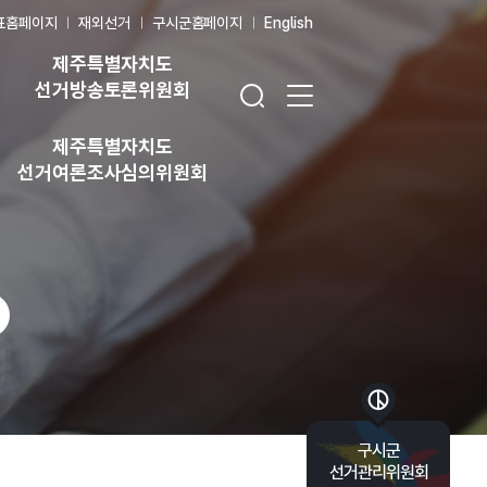
표홈페이지
재외선거
구시군홈페이지
English
제주특별자치도
검색창 열기
전체 메뉴 열기
선거방송토론위원회
제주특별자치도
선거여론조사심의위원회
바로가기 목록 열기
구시군
선거관리위원회