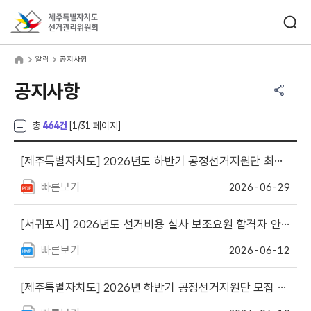
바로가기 메뉴
검색창 열기
제주특별자치도선거관리위원회
림
home
알림
공지사항
공유하기 메뉴
열기
공지사항
총
464건
[
1
/31 페이지]
[제주특별자치도]
2026년도 하반기 공정선거지원단 최종 합격자 안내
빠른보기
2026-06-29
[서귀포시]
2026년도 선거비용 실사 보조요원 합격자 안내
빠른보기
2026-06-12
[제주특별자치도]
2026년 하반기 공정선거지원단 모집 안내