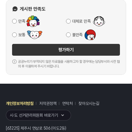
게시판 만족도
만족
대체로 만족
보통
불만족
평가하기
공공누리가 부착되지 않은 자료들을 사용하고자 할 경우에는 담당부서와 사전 협
의 후 이용하여 주시기 바랍니다.
개인정보처리방침
저작권정책
연락처
찾아오시는길
레이어
열기
시·도 선거관리위원회 바로가기
[63225] 제주시 연삼로 506 (이도2동)