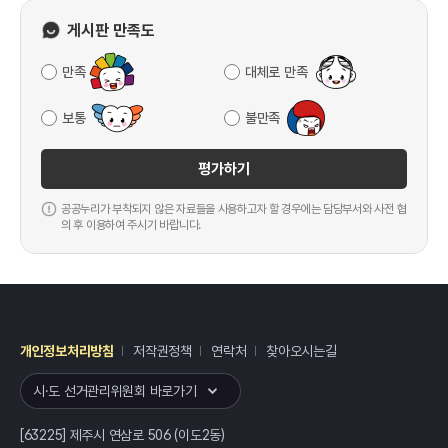
게시판 만족도
만족
대체로 만족
보통
불만족
평가하기
공공누리가 부착되지 않은 자료들을 사용하고자 할 경우에는 담당부서와 사전 협
의 후 이용하여 주시기 바랍니다.
개인정보처리방침
저작권정책
연락처
찾아오시는길
레이어
열기
시·도 선거관리위원회 바로가기
[63225] 제주시 연삼로 506 (이도2동)