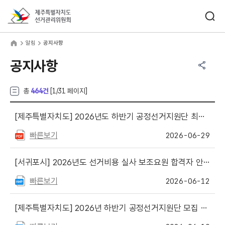
바로가기 메뉴
검색창 열기
제주특별자치도선거관리위원회
림
home
알림
공지사항
공유하기 메뉴
열기
공지사항
총
464건
[
1
/31 페이지]
[제주특별자치도]
2026년도 하반기 공정선거지원단 최종 합격자 안내
빠른보기
2026-06-29
[서귀포시]
2026년도 선거비용 실사 보조요원 합격자 안내
빠른보기
2026-06-12
[제주특별자치도]
2026년 하반기 공정선거지원단 모집 안내