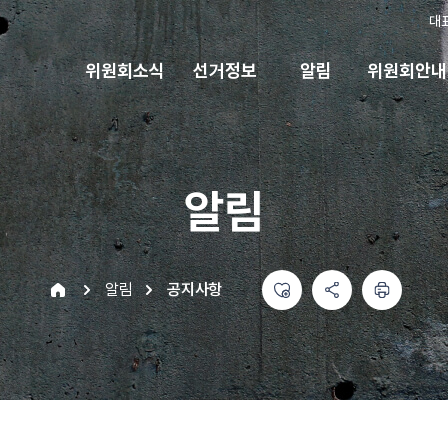
대
위원회소식
선거정보
알림
위원회안내
알림
좋아요
공유하기 메뉴
열기
인쇄하기
home
알림
공지사항