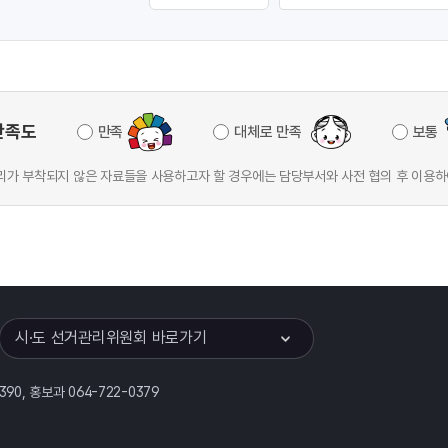
만족도
만족
대체로 만족
보통
가 부착되지 않은 자료들을 사용하고자 할 경우에는 담당부서와 사전 협의 후 이용하
이어
열기
시·도 선거관리위원회 바로가기
390, 홍보과 064-722-0379