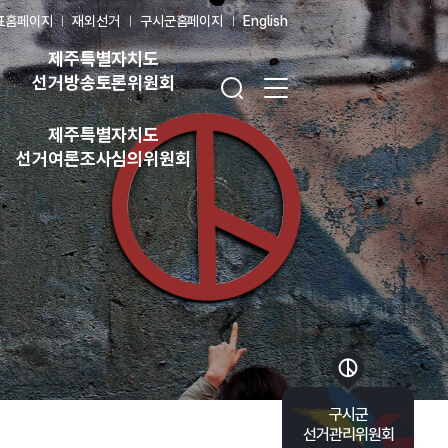
표홈페이지
재외선거
구시군홈페이지
English
제주특별자치도
검색창 열기
전체 메뉴 열기
선거방송토론위원회
제주특별자치도
선거여론조사심의위원회
바로가기 목록 열기
구시군
선거관리위원회