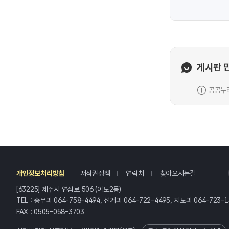
게시판 
공공누리
레
개인정보처리방침
저작권정책
연락처
찾아오시는길
[63225] 제주시 연삼로 506 (이도2동)
TEL : 총무과 064-758-4494, 선거과 064-722-4495, 지도과 064-723-1
FAX : 0505-058-3703