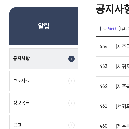
공지사
알림
총
464건
[
1
/31
[제주
464
공지사항
[서귀
463
보도자료
[제주
462
정보목록
[서귀
461
공고
[제주
460