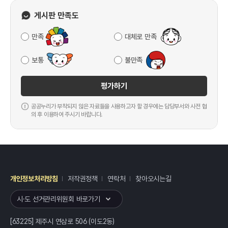
게시판 만족도
만족
대체로 만족
보통
불만족
평가하기
공공누리가 부착되지 않은 자료들을 사용하고자 할 경우에는 담당부서와 사전 협
의 후 이용하여 주시기 바랍니다.
개인정보처리방침
저작권정책
연락처
찾아오시는길
레이어
열기
시·도 선거관리위원회 바로가기
[63225] 제주시 연삼로 506 (이도2동)