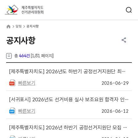
바로가기 메뉴
검색창 열기
제주특별자치도선거관리위원회
림
home
알림
공지사항
공유하기 메뉴
열기
공지사항
총
464건
[
1
/31 페이지]
[제주특별자치도]
2026년도 하반기 공정선거지원단 최종 합격자 안내
빠른보기
2026-06-29
[서귀포시]
2026년도 선거비용 실사 보조요원 합격자 안내
빠른보기
2026-06-12
[제주특별자치도]
2026년 하반기 공정선거지원단 모집 안내