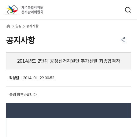
바로가기 메뉴
검색창 열기
제주특별자치도선거관리위원회
림
home
알림
공지사항
공유하기 메뉴
열기
공지사항
2014년도 2단계 공정선거지원단 추가선발 최종합격자
작성일
2014-01-29 00:52
붙임 참조바랍니다.