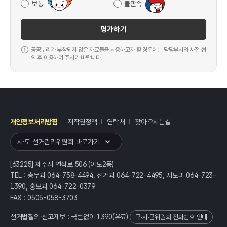
보통
불만족
평가하기
공공누리가 부착되지 않은 자료들을 사용하고자 할 경우에는 담당부서와 사전 협
의 후 이용하여 주시기 바랍니다.
개인정보처리방침
저작권정책
연락처
찾아오시는길
레이어
열기
시·도 선거관리위원회 바로가기
[63225] 제주시 연삼로 506 (이도2동)
TEL : 총무과 064-758-4494, 선거과 064-722-4495, 지도과 064-723-
1390, 홍보과 064-722-0379
FAX : 0505-058-3703
선거법질의·신고제보 : 국번없이
1390
(유료)
구·시·군위원회 전화번호 안내