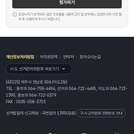
평가하기
공공누리가 부착되지 않은 자료들을 사용하고자 할 경우에는 담당부서와 사전 협
의 후 이용하여 주시기 바랍니다.
개인정보처리방침
저작권정책
연락처
찾아오시는길
레이어
열기
시·도 선거관리위원회 바로가기
[63225] 제주시 연삼로 506 (이도2동)
TEL : 총무과 064-758-4494, 선거과 064-722-4495, 지도과 064-723-
1390, 홍보과 064-722-0379
FAX : 0505-058-3703
선거법질의·신고제보 : 국번없이
1390
(유료)
구·시·군위원회 전화번호 안내
전체
열기/접기