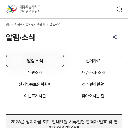
바로가기 메뉴
검색창 열기
제주특별자치도선거관리위원회
귀포시선거관리위원회
home
서귀포시선거관리위원회
알림·소식
공유하기 메뉴
열기
알림·소식
알림·소식
선거자료
위원소개
사무국·과 소개
선거방송토론위원회
선거관리현황
이벤트게시판
찾아오시는 길
2026년 정치자금 회계 안내요원 서류전형 합격자 발표 및 면