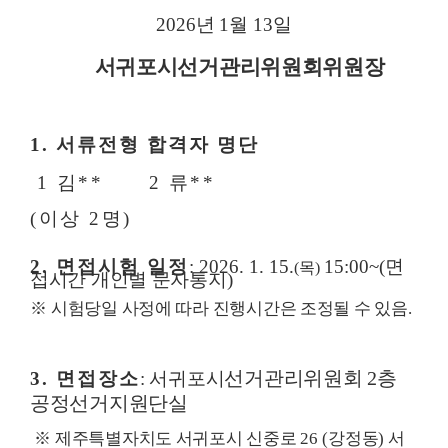
2026
년
1
월
13
일
서귀포시선거관리위원회위원장
1.
서류전형 합격자 명단
1
김
**
2
류
**
(
이상
2
명
)
2.
면접시험 일정
:
2
026. 1. 1
5.
15:00~(
면
(
목
)
접시간 개인별 문자통지
)
※
시험당일 사정에 따라 진행시간은 조정될 수 있음
.
선거관리위원회
2
층
3.
면접장소
:
서귀포시
공정선거지원단실
※
제주특별자치도 서귀포시 신중로
26 (
강정동
)
서