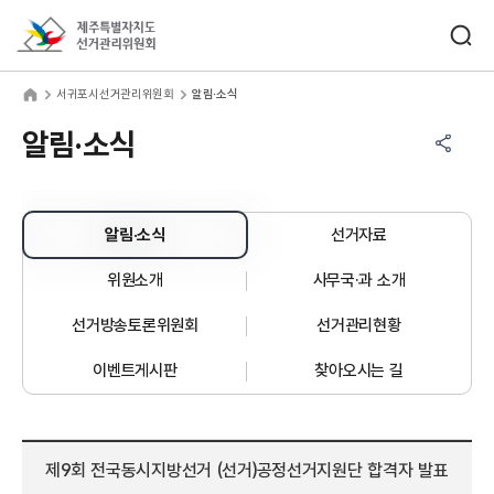
바로가기 메뉴
검색창 열기
제주특별자치도선거관리위원회
귀포시선거관리위원회
home
서귀포시선거관리위원회
알림·소식
공유하기 메뉴
열기
알림·소식
알림·소식
선거자료
위원소개
사무국·과 소개
선거방송토론위원회
선거관리현황
이벤트게시판
찾아오시는 길
제9회 전국동시지방선거 (선거)공정선거지원단 합격자 발표