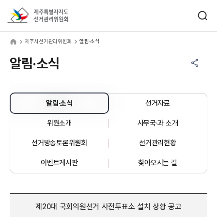
바로가기 메뉴
검색창 열기
제주특별자치도선거관리위원회
주시선거관리위원회
home
제주시선거관리위원회
알림·소식
공유하기 메뉴
열기
알림·소식
알림·소식
선거자료
위원소개
사무국·과 소개
선거방송토론위원회
선거관리현황
이벤트게시판
찾아오시는 길
제20대 국회의원선거 사전투표소 설치 상황 공고