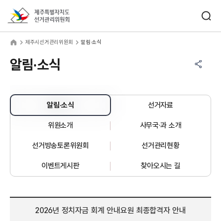
바로가기 메뉴
검색창 열기
제주특별자치도선거관리위원회
주시선거관리위원회
home
제주시선거관리위원회
알림·소식
공유하기 메뉴
열기
알림·소식
알림·소식
선거자료
위원소개
사무국·과 소개
선거방송토론위원회
선거관리현황
이벤트게시판
찾아오시는 길
2026년 정치자금 회계 안내요원 최종합격자 안내