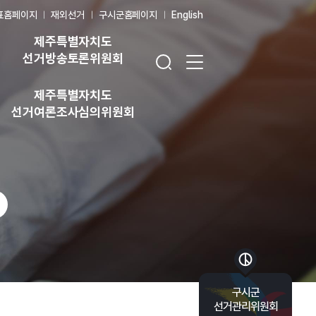
표홈페이지
재외선거
구시군홈페이지
English
제주특별자치도
검색창 열기
전체 메뉴 열기
선거방송토론위원회
제주특별자치도
선거여론조사심의위원회
바로가기 목록 열기
구시군
선거관리위원회