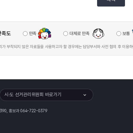
만족도
만족
대체로 만족
보통
가 부착되지 않은 자료들을 사용하고자 할 경우에는 담당부서와 사전 협의 후 이용하
이어
열기
시·도 선거관리위원회 바로가기
390, 홍보과 064-722-0379