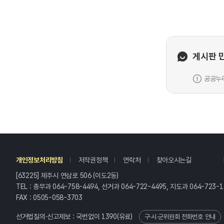
게시판 
공공누리
레
개인정보처리방침
저작권정책
연락처
찾아오시는길
[63225] 제주시 연삼로 506 (이도2동)
TEL : 총무과 064-758-4494, 선거과 064-722-4495, 지도과 064-723-1
FAX : 0505-058-3703
선거법질의·신고제보 : 국번없이
1390
(유료)
구·시·군위원회 전화번호 안내