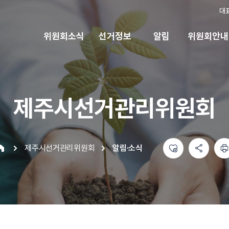
대
위원회소식
선거정보
알림
위원회안내
제주시선거관리위원회
좋아요
공유하기 메뉴
열기
인쇄하기
제주시선거관리위원회
알림·소식