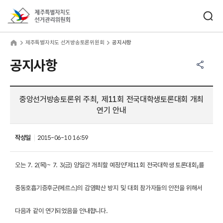
바로가기 메뉴
검색창 열기
제주특별자치도선거관리위원회
주특별자치도 선거방송토론위원회
home
제주특별자치도 선거방송토론위원회
공지사항
공유하기 메뉴
열기
공지사항
중앙선거방송토론위 주최, 제11회 전국대학생토론대회 개최
연기 안내
작성일
2015-06-10 16:59
오는 7. 2(목)~ 7. 3(금) 양일간 개최할 예정인「제11회 전국대학생 토론대회」를
중동호흡기증후군(메르스)의 감염확산 방지 및 대회 참가자들의 안전을 위해서
다음과 같이 연기되었음을 안내합니다.