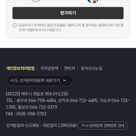
평가하기
공공누리가 부착되지 않은 자료들을 사용하고자 할 경우에는 담당부서와 사전 협
의 후 이용하여 주시기 바랍니다.
개인정보처리방침
저작권정책
연락처
찾아오시는길
레이어
열기
시·도 선거관리위원회 바로가기
[63225] 제주시 연삼로 506 (이도2동)
TEL : 총무과 064-758-4494, 선거과 064-722-4495, 지도과 064-723-
1390, 홍보과 064-722-0379
FAX : 0505-058-3703
선거법질의·신고제보 : 국번없이
1390
(유료)
구·시·군위원회 전화번호 안내