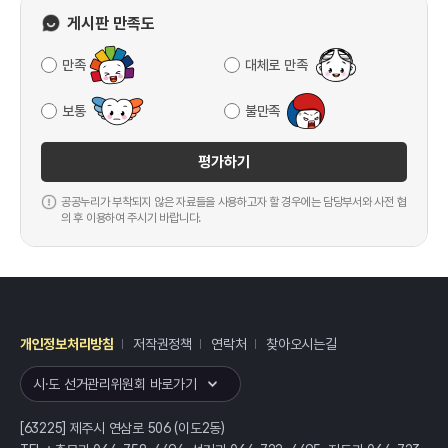
게시판 만족도
만족
대체로 만족
보통
불만족
평가하기
공공누리가 부착되지 않은 자료들을 사용하고자 할 경우에는 담당부서와 사전 협
의 후 이용하여 주시기 바랍니다.
개인정보처리방침
저작권정책
연락처
찾아오시는길
레이어
열기
시·도 선거관리위원회 바로가기
[63225] 제주시 연삼로 506 (이도2동)